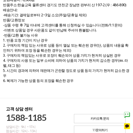
반품주소:한솔교육 물류센터 경기도 연천군 장남면 판부리 산 197-2 (우 : 486-890)
배송안내:
-배송기간: 결제일로부터 2~3일 소요(주말/공휴일 제외)
반품/교환정보
-상품 수령 후 7일 이내에 고객센터를 통해 신청하실 수 있습니다 (전화/1:1문의)
-이벤트 상품일 경우 사은품도 같이 반납해 주셔야 환불됩니다.
-반품/교환 불가능 사유
1. 반품 요청 기간이 지난 경우
2. 구매자의 책임 있는 사유로 상품 등이 멸실 또는 훼손된 경우(단, 상품의 내용을 확
인하기 위하여 포장 등을 훼손한 경우는 제외)
3. 구매자의 책임있는 사유로 포장이 훼손되어 상품 가치가 현저히 상실된 경우
4. 구매자의 사용 또는 일부 소비에 의하여 상품의 가치가 현저히 감소한 경우(ex. 라
벨, 태그 등)
5. 시간의 경과에 의하여 재판매가 곤란할 정도로 상품 등의 가치가 현저히 감소한 경
우
6. 복제가 가능한 상품 등의 포장을 훼손한 경우
고객 상담 센터
1588-1185
카카오톡 문의
상담시간 : 9시 ~ 17시
1:1문의하기
점심시간 : 12시 - 13시