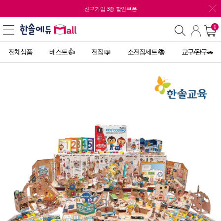
신규가입 3종 할인쿠폰
0
전체상품
베스트 👍
전집 📖
소전집세트 📚
교구/완구🚗