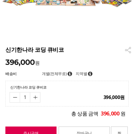
신기한나라 코딩 큐비코
396,000
원
배송비
개별(전체무료)
지역별
신기한나라 코딩 큐비코
396,000
원
396,000
총 상품 금액
원
즉시구매
장바구니
찜