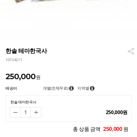
한솔 테마한국사
10134211
250,000
원
배송비
개별(전체무료)
지역별
한솔 테마한국사
250,000
원
250,000
총 상품 금액
원