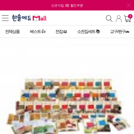
신규가입 3종 할인쿠폰
0
전체상품
베스트 👍
전집 📖
소전집세트 📚
교구/완구🚗