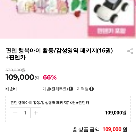
핀덴 행복아이 활동/감성영역 패키지(16권)
+핀덴카
330,000원
109,000
66%
원
배송비
개별(전체무료)
지역별
핀덴 행복아이 활동/감성영역 패키지(16권)+핀덴카
109,000
원
109,000
총 상품 금액
원