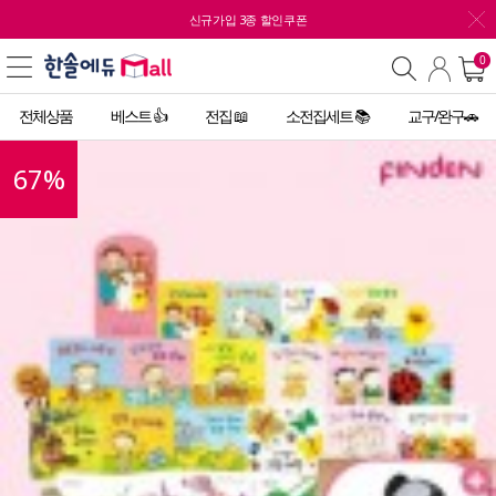
신규가입 3종 할인쿠폰
0
전체상품
베스트 👍
전집 📖
소전집세트 📚
교구/완구🚗
67
%