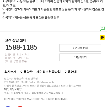
4. 구매자의 사용 또는 일부 소비에 의하여 상품의 가치가 현저히 감소한 경우(ex. 라
벨, 태그 등)
5. 시간의 경과에 의하여 재판매가 곤란할 정도로 상품 등의 가치가 현저히 감소한 경
우
6. 복제가 가능한 상품 등의 포장을 훼손한 경우
고객 상담 센터
1588-1185
카카오톡 문의
상담시간 : 9시 ~ 17시
1:1문의하기
점심시간 : 12시 - 13시
(토, 일, 공휴일 휴무)
회사소개
이용약관
개인정보취급방침
이용안내
상호:(주) 한솔교육 대표:변두성
TEL:1588-1185 EMAIL:findencc@eduhansol.co.kr
사업자 등록번호:105-81-48593 통신판매업신고번호 : 2008-서울마포-0281
[사업자정보확인]
주소 : 서울특별시 마포구 월드컵북로 361 한솔교육빌딩
COPYRIGHT ⓒ 2020 MAKESHOP ALL RIGHTS RESERVED.