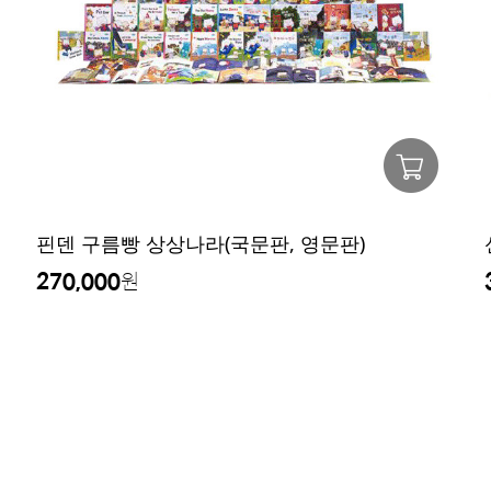
핀덴 구름빵 상상나라(국문판, 영문판)
270,000
원