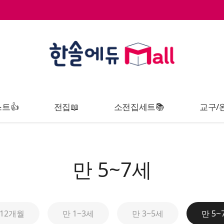
트👍
전집📖
소전집세트📚
교구/
만 5~7세
~12개월
만 1~3세
만 3~5세
만 5~