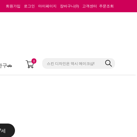
회원가입
로그인
마이페이지
장바구니(
0
)
고객센터
주문조회
0
완구🚗
7세