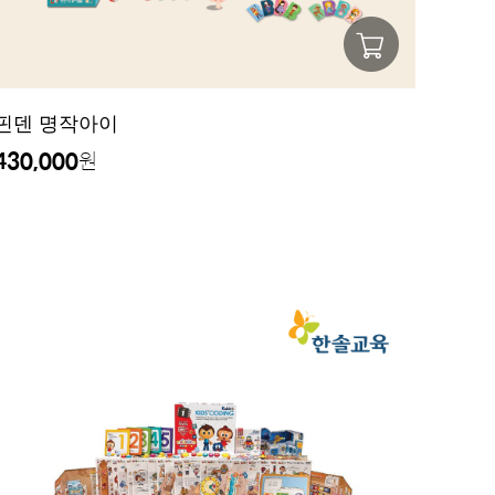
핀덴 명작아이
430,000
원