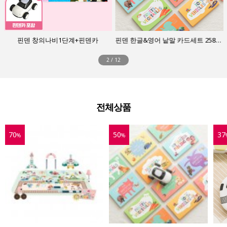
핀덴 창의나비1단계+핀덴카
핀덴 한글&영어 낱말 카드세트 258장(핀덴카 제외)
2
/
12
전체상품
70
50
37
%
%