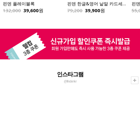
핀덴 플레이블록
핀덴 한글&영어 낱말 카드세트 258장(핀덴카 제외)
핀덴
132,000
39,600
원
79,200
39,900
원
55,
인스타그램
@findenkr