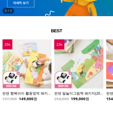
2
/
2
BEST
25
22
%
%
핀덴 행복아이 활동영역 패키지(8권)+핀덴카
핀덴 말놀이그림책 패키지(20권)+핀덴카
핀덴
197,900
149,000
원
254,000
199,000
원
154