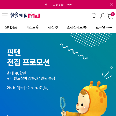
신규가입 3종 할인쿠폰
0
전체상품
베스트 👍
전집 📖
소전집세트 📚
교구/완구🚗