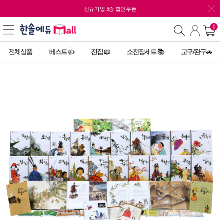
신규가입 3종 할인쿠폰
0
전체상품
베스트 👍
전집 📖
소전집세트 📚
교구/완구🚗