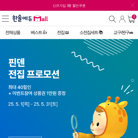
신규가입 3종 할인쿠폰
0
전체상품
베스트 👍
전집 📖
소전집세트 📚
교구/완구🚗