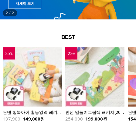
2
/
2
BEST
25
22
%
%
핀덴 행복아이 활동영역 패키지(8권)+핀덴카
핀덴 말놀이그림책 패키지(20권)+핀덴카
핀덴
197,900
149,000
원
254,000
199,000
원
154