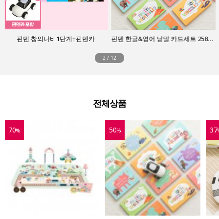
핀덴 창의나비1단계+핀덴카
핀덴 한글&영어 낱말 카드세트 258장(핀덴카 제외)
2
/
12
전체상품
70
50
37
%
%