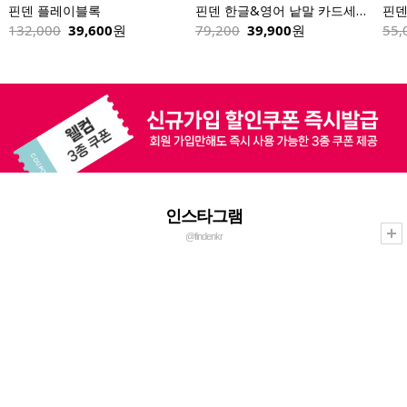
핀덴 플레이블록
핀덴 한글&영어 낱말 카드세트 258장(핀덴카 제외)
핀덴
132,000
39,600
원
79,200
39,900
원
55,
인스타그램
@findenkr