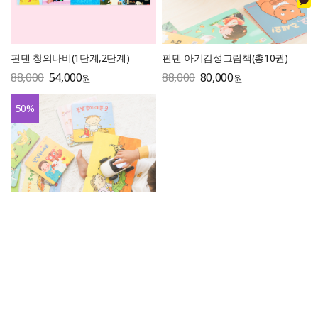
핀덴 창의나비(1단계,2단계)
핀덴 아기감성그림책(총10권)
88,000
54,000
88,000
80,000
원
원
50
%
핀덴 행복아이 감성, 활동(각 8권
씩)
88,000
43,900
원