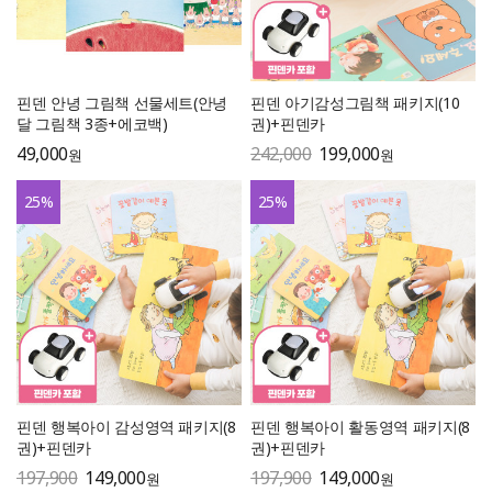
핀덴 안녕 그림책 선물세트(안녕
핀덴 아기감성그림책 패키지(10
달 그림책 3종+에코백)
권)+핀덴카
49,000
242,000
199,000
원
원
25
%
25
%
핀덴 행복아이 감성영역 패키지(8
핀덴 행복아이 활동영역 패키지(8
권)+핀덴카
권)+핀덴카
197,900
149,000
197,900
149,000
원
원