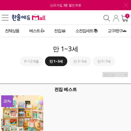
신규가입 3종 할인쿠폰
0
전체상품
베스트 👍
전집 📖
소전집세트 📚
교구/완구🚗
만 1~3세
0~12개월
만 1~3세
만 3~5세
만 5~7세
전집 베스트
20
%