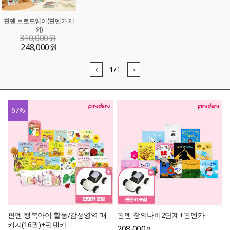
핀덴 브로드웨이(핀덴카 제
외)
310,000
원
248,000
원
1
/
1
67
%
핀덴 행복아이 활동/감성영역 패
핀덴 창의나비2단계+핀덴카
키지(16권)+핀덴카
208,000
원