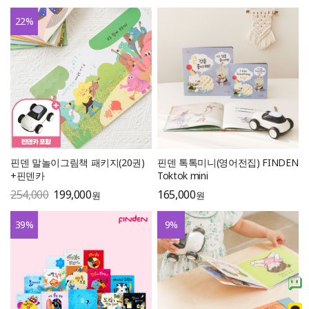
22
%
핀덴 말놀이그림책 패키지(20권)
핀덴 톡톡미니(영어전집) FINDEN
+핀덴카
Toktok mini
254,000
199,000
165,000
원
원
39
%
9
%