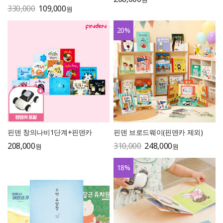
330,000
109,000
원
20
%
핀덴 창의나비1단계+핀덴카
핀덴 브로드웨이(핀덴카 제외)
208,000
310,000
248,000
원
원
18
%