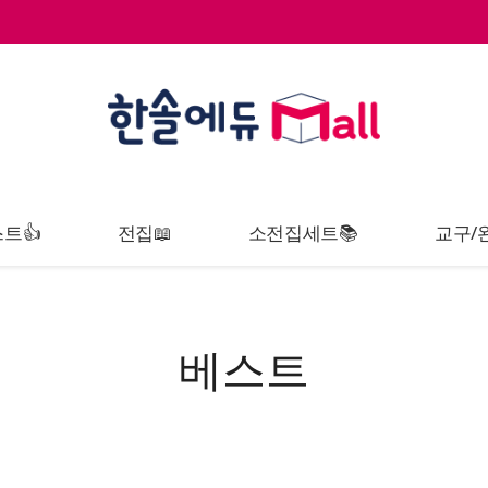
트👍
전집📖
소전집세트📚
교구/
베스트