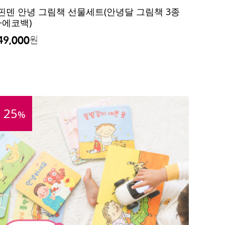
핀덴 안녕 그림책 선물세트(안녕달 그림책 3종
+에코백)
49,000
원
25
%