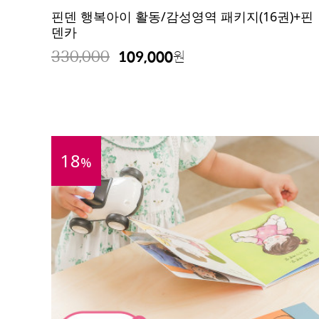
핀덴 행복아이 활동/감성영역 패키지(16권)+핀
덴카
330,000
109,000
원
18
%