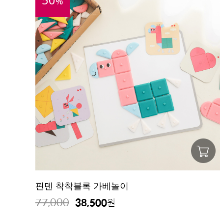
%
핀덴 착착블록 가베놀이
77,000
38,500
원