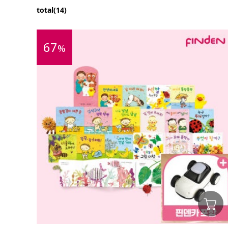
total(14)
67
%