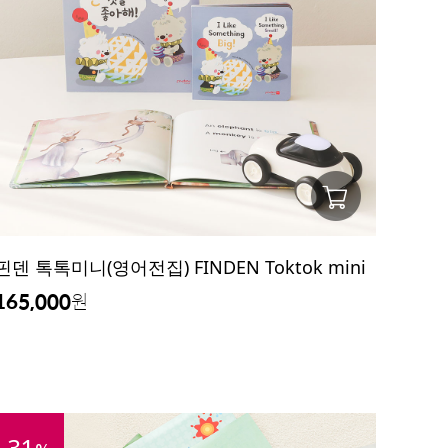
핀덴 톡톡미니(영어전집) FINDEN Toktok mini
165,000
원
31