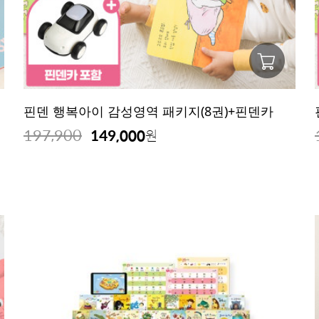
핀덴 행복아이 감성영역 패키지(8권)+핀덴카
197,900
149,000
원