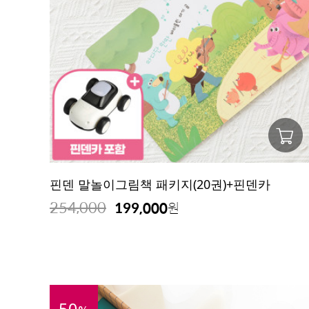
핀덴 말놀이그림책 패키지(20권)+핀덴카
254,000
199,000
원
50