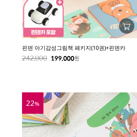
핀덴 아기감성그림책 패키지(10권)+핀덴카
242,000
199,000
원
22
%