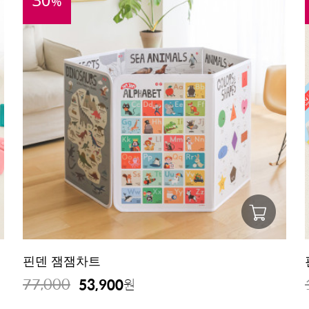
%
핀덴 잼잼차트
77,000
53,900
원