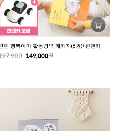
핀덴 행복아이 활동영역 패키지(8권)+핀덴카
197,900
149,000
원