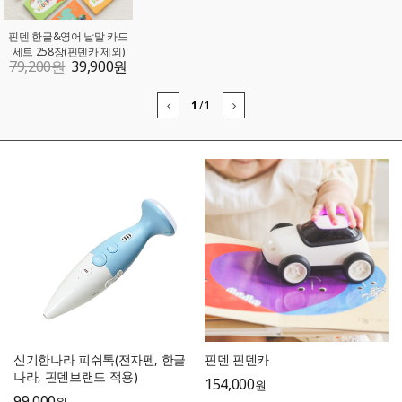
핀덴 한글&영어 낱말 카드
세트 258장(핀덴카 제외)
79,200
원
39,900
원
1
/
1
신기한나라 피쉬톡(전자펜, 한글
핀덴 핀덴카
나라, 핀덴브랜드 적용)
154,000
원
99,000