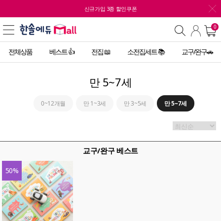
신규가입 3종 할인쿠폰
0
전체상품
베스트 👍
전집 📖
소전집세트 📚
교구/완구🚗
만 5~7세
0~12개월
만 1~3세
만 3~5세
만 5~7세
교구/완구 베스트
50
%